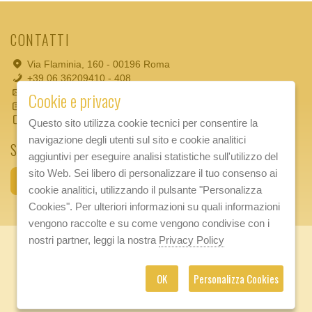
CONTATTI
Via Flaminia, 160 - 00196 Roma
+39 06 36209410 - 408
info.fondazione@notariato.it
Cookie e privacy
Codice Fiscale: 97203020587
Partita IVA: 17604631006
Questo sito utilizza cookie tecnici per consentire la
navigazione degli utenti sul sito e cookie analitici
SEGUICI SU
aggiuntivi per eseguire analisi statistiche sull'utilizzo del
sito Web. Sei libero di personalizzare il tuo consenso ai
cookie analitici, utilizzando il pulsante "Personalizza
Cookies". Per ulteriori informazioni su quali informazioni
vengono raccolte e su come vengono condivise con i
nostri partner, leggi la nostra
Privacy Policy
©
2026 FONDAZIONE ITALIANA DEL NOTARIATO - ENTE DEL
TERZO SETTORE
OK
Personalizza Cookies
Privacy
|
Credits